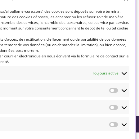
Rechercher
tps://alloallomercure.com/, des cookies sont déposés sur votre terminal.
RECHERCHER
nature des cookies déposés, les accepter ou les refuser soit de manière
’ensemble des services, l’ensemble des partenaires, soit service par service.
out moment sur votre consentement concernant le dépôt de tel ou tel cookie
Articles récents
s d’accès, de rectification, d’effacement ou de portabilité de vos données
raitement de vos données (ou en demander la limitation), ou bien encore,
Bonjour tout le monde !
s données post mortem.
r courrier électronique en nous écrivant via le formulaire de contact sur le
ntité.
Commentaires récents
Toujours activé
Aucun commentaire à afficher.
élève
Mentions légales
CGU
CGV
Politique de cookies (UE)