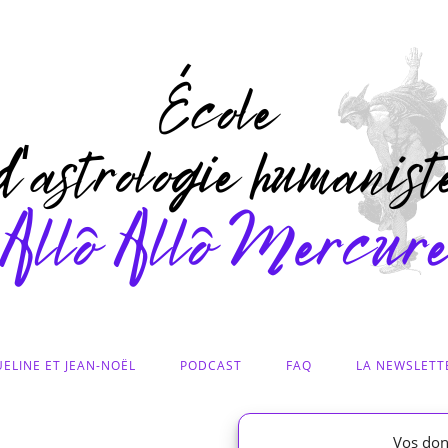
ELINE ET JEAN-NOËL
PODCAST
FAQ
LA NEWSLETT
Vos don