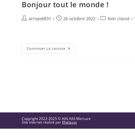
Bonjour tout le monde !
Auteur/autrice
Publication
Post
arroyo6831
26 octobre 2022
Non classé
de
publiée :
category:
la
Bienvenue sur WordPress. Ceci est votre premier article
publication :
Bonjour
Continuer La Lecture
Tout
Le
Monde !
Copyright 2022-2025 © Allô Allô Mercure
Site internet réalisé par
Khelasys