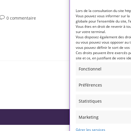
Lors de la consultation du site ht
Vous pouvez vous informer sur la 
Commentaires
0 commentaire
globale pour l’ensemble du site, l
de
Vous êtes en droit de revenir à t
la
sur votre terminal.
. Modifiez-le ou supprimez-le, puis commencez à écrire !
publication :
Vous disposez également des droit
ou vous pouvez vous opposer au t
vous pouvez définir le sort de vo
Ces droits peuvent être exercés pa
site et ce, en justifiant de votre ide
Fonctionnel
Préférences
Statistiques
Contact
Espace 
Marketing
Gérer les services