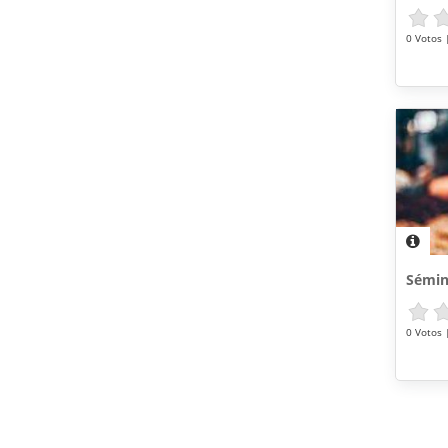
0 Votos |
Sémin
0 Votos |